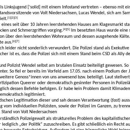
s Linksjugend [‘solid] mit einem Infostand vertreten – ebenso mit ei
standsvorsitzende von Volt Niedersachsen, Lucas Wendel, sich am Sams
[1][2][3]
elt.
es seit über 10 Jahren leerstehenden Hauses am Klagesmarkt statt, 
[4][5]
cken und Schmerzgriffen vorging.
Im besetzten Haus wurde eine 
on über den leerstehenden Wohnraum und dessen ausgehende Kälte. L
[6][7]
te aus.
och leider nicht sonderlich verwundert. Die Polizei stand als Exekutiv
her ist es, dass die Polizei sich mit einem Stand beim CSD als Ally 
 Polizist Wendel selbst am brutalen Einsatz beiteiligt gewesen. So 
er. So fiel er bereits im Vorfeld am 17.05. nach einem Podium der 
 weitere Genoss*innen von uns anwesend bzw. beteiligt. Laut stellvert
artizipation Queerer oder demokratisch gesinnter Personen in Polize
ediglich dessen Befehle befolgen. Er habe kein Problem damit Klimad
emokratisch legitimiert.
tischen Legitimation dieser und sah dessen Verantwortung (
fast
) auss
g vom individuellen Polizisten, sowie der Polizei im Ganzen, zu tren
 Stand von Volt Niedersachsen
ständlich Polizeigewalt als strukturelles Problem des kapitalistische
 lediglich „der Politik“ zuzuschreiben. Es gibt schließlich ein Rech