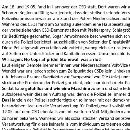
Am 18. und 19.05. fand in Hannover der CSD statt. Dort waren wir al
Schon zu Beginn auffällig war jedoch, dass der stellvertretende Vor
Polizeikommissaranwärter am Stand der Polizei Niedersachsen aufhi
Während des CSDs fand am Samstag außerdem eine Hausbesetzung ein
der vorbeiziehenden CSD-Demonstration mit Pfefferspray, Schlagstö
für Bedürftige geschaffen. Sogar Anwohnende beschwerten sich sch
durch die Polizei berichtet, ausschließlich von Seiten der Einsatzkräf
Diese Polizeigewalt verurteilen wir zutiefst, wenngleich sie uns jed
auf Seiten der Unterdrücker und Kapitalinteressen. Umso heuchlerisc
Wir sagen: No Cops at pride! Stonewall was a riot!
Laut einigen Demoteilnehmer*innen war Niedersachsens Volt-Vize und
Wendel war uns jedoch schon zum Zeitpunkt des CSDs kein Unbekannt
u.A. Johanna Brauer (
Kandidatin zur Europawahl von Die Linke
) und
strukturelle Probleme der Polizei gar nicht, oder nur durch mehr P
Soldat habe
gefühllos und wie eine Maschine
zu sein und solle l
aufzulösen wenn dies sein Auftrag wär, denn die Polizei sei immer d
Das Handeln der Polizei rechtfertigte er so immer mit der demokra
heranziehen lässt um die Verantwortung für Polizeigewalt vollständi
19.05. auf dem CSD ebenfalls von mit weiteren Volt-Mitgliedern am
zu hören bekamen. Während wir als sozialistischer Verband selbstver
Verantwortung für diese keinesfalls vom Individuum zu trennen oder