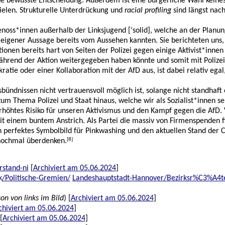
ne bewusste Entscheidung. Außerdem ist eine bürgerliche Wahl keines
ielen. Strukturelle Unterdrückung und
racial profiling
sind längst nach
enoss*innen außerhalb der Linksjugend [‘solid], welche an der Plan
eigener Aussage bereits vom Aussehen kannten. Sie berichteten uns, er
ktionen bereits hart von Seiten der Polizei gegen einige Aktivist*in
hrend der Aktion weitergegeben haben könnte und somit mit Polizei 
ie oder einer Kollaboration mit der AfD aus, ist dabei relativ egal,
nsbündnissen nicht vertrauensvoll möglich ist, solange nicht standha
 Thema Polizei und Staat hinaus, welche wir als Sozialist*innen selbs
höhtes Risiko für unseren Aktivismus und den Kampf gegen die AfD. Vo
mit einem buntem Anstrich. Als Partei die massiv von Firmenspenden f
in perfektes Symbolbild für Pinkwashing und den aktuellen Stand de
[8]
 nochmal überdenken.
rstand-ni
[
Archiviert am 05.06.2024
]
k
/Politische-Gremien/
Landeshauptstadt-Hannover/Bezirksr%C3%A4te/
son von links im Bild
) [
Archiviert am 05.06.2024
]
chiviert am 05.06.2024
]
[
Archiviert am 05.06.2024
]