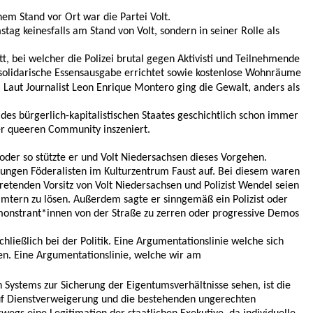
nem Stand vor Ort war die Partei Volt.
tag keinesfalls am Stand von Volt, sondern in seiner Rolle als
bei welcher die Polizei brutal gegen Aktivisti und Teilnehmende
solidarische Essensausgabe errichtet sowie kostenlose Wohnräume
aut Journalist Leon Enrique Montero ging die Gewalt, anders als
e des bürgerlich-kapitalistischen Staates geschichtlich schon immer
der queeren Community inszeniert.
oder so stützte er und Volt Niedersachsen dieses Vorgehen.
Jungen Föderalisten im Kulturzentrum Faust auf. Bei diesem waren
retenden Vorsitz von Volt Niedersachsen und Polizist Wendel seien
iämtern zu lösen. Außerdem sagte er sinngemäß ein Polizist oder
emonstrant*innen von der Straße zu zerren oder progressive Demos
chließlich bei der Politik. Eine Argumentationslinie welche sich
nen. Eine Argumentationslinie, welche wir am
n Systems zur Sicherung der Eigentumsverhältnisse sehen, ist die
t auf Dienstverweigerung und die bestehenden ungerechten