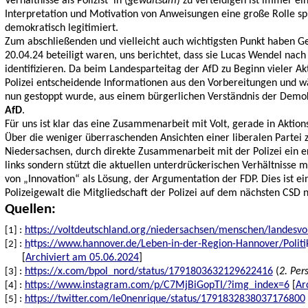
Verhältnisse als Polizist*in (
gewaltsam
) zu verteidigen ist immer ei
Interpretation und Motivation von Anweisungen eine große Rolle sp
demokratisch legitimiert.
Zum abschließenden und vielleicht auch wichtigsten Punkt haben G
20.04.24 beteiligt waren, uns berichtet, dass sie Lucas Wendel nach 
identifizieren. Da beim Landesparteitag der AfD zu Beginn vieler A
Polizei entscheidende Informationen aus den Vorbereitungen und wä
nun gestoppt wurde, aus einem bürgerlichen Verständnis der Demokrat
AfD
.
Für uns ist klar das eine Zusammenarbeit mit Volt, gerade in Aktio
Über die weniger überraschenden Ansichten einer liberalen Partei zum
Niedersachsen, durch direkte Zusammenarbeit mit der Polizei ein er
links sondern stützt die aktuellen unterdrückerischen Verhältnisse 
von „Innovation“ als Lösung, der Argumentation der FDP. Dies ist e
Polizeigewalt die Mitgliedschaft der Polizei auf dem nächsten CSD
Quellen:
:
https://voltdeutschland.org/niedersachsen/menschen/landesvo
:
h
tt
ps://www.hannover.de/Leben-in-der-Region-Hannover/Politi
[
Archiviert am 05.06.2024
]
:
https://x.com/bpol_nord/status/1791803632129622416
(
2. Per
:
https://www.instagram.com/p/C7MjBiGopTI/?img_index=6
[
Ar
:
https://twitter.com/le0nenrique/status/1791832838037176800