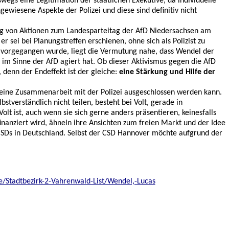
wegs eine Legitimation der staatlichen Exekutive, da individuelle
gewiesene Aspekte der Polizei und diese sind definitiv nicht
ung von Aktionen zum Landesparteitag der AfD Niedersachsen am
 sei bei Planungstreffen erschienen, ohne sich als Polizist zu
nen vorgegangen wurde, liegt die Vermutung nahe, dass Wendel der
im Sinne der AfD agiert hat. Ob dieser Aktivismus gegen die AfD
 denn der Endeffekt ist der gleiche:
eine Stärkung und Hilfe der
ft eine Zusammenarbeit mit der Polizei ausgeschlossen werden kann.
tverständlich nicht teilen, besteht bei Volt, gerade in
lt ist, auch wenn sie sich gerne anders präsentieren, keinesfalls
inanziert wird, ähneln ihre Ansichten zum freien Markt und der Idee
r CSDs in Deutschland. Selbst der CSD Hannover möchte aufgrund der
Stadtbezirk-2-Vahrenwald-List/Wendel,-Lucas